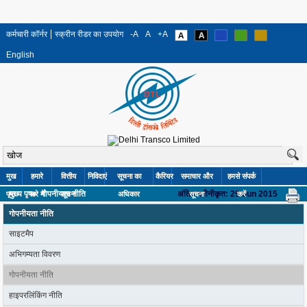
कर्मचारी कॉर्नर
स्क्रीन रीडर का उपयोग
-A
A
+A
English
मुख
हमारे
वित्तीय
निविदाएं
सूचना का
कैरियर
समाचार और
हमसे संपर्क
मुख्य पृष»
गोपनीयता नीति
अंतिम नवीनीकृत: 29 Jun 2015
पृष्ठ
बारे में
सूचना
अधिकार
सूचना
करें
गोपनीयता नीति
साइटमैप
अभिगम्यता विवरण
गोपनीयता नीति
हाइपरलिंकिंग नीति